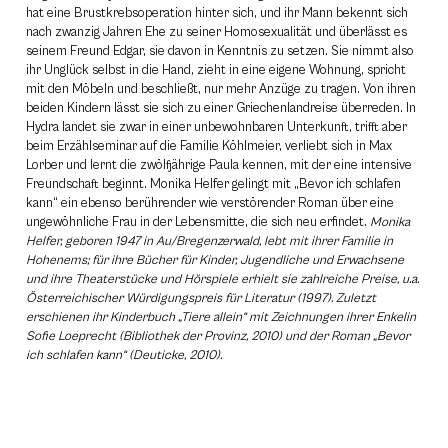
hat eine Brustkrebsoperation hinter sich, und ihr Mann bekennt sich
nach zwanzig Jahren Ehe zu seiner Homosexualität und überlässt es
seinem Freund Edgar, sie davon in Kenntnis zu setzen. Sie nimmt also
ihr Unglück selbst in die Hand, zieht in eine eigene Wohnung, spricht
mit den Möbeln und beschließt, nur mehr Anzüge zu tragen. Von ihren
beiden Kindern lässt sie sich zu einer Griechenlandreise überreden. In
Hydra landet sie zwar in einer unbewohnbaren Unterkunft, trifft aber
beim Erzählseminar auf die Familie Köhlmeier, verliebt sich in Max
Lorber und lernt die zwölfjährige Paula kennen, mit der eine intensive
Freundschaft beginnt. Monika Helfer gelingt mit „Bevor ich schlafen
kann“ ein ebenso berührender wie verstörender Roman über eine
ungewöhnliche Frau in der Lebensmitte, die sich neu erfindet.
Monika
Helfer, geboren 1947 in Au/Bregenzerwald, lebt mit ihrer Familie in
Hohenems; für ihre Bücher für Kinder, Jugendliche und Erwachsene
und ihre Theaterstücke und Hörspiele erhielt sie zahlreiche Preise, u.a.
Österreichischer Würdigungspreis für Literatur (1997). Zuletzt
erschienen ihr Kinderbuch „Tiere allein“ mit Zeichnungen ihrer Enkelin
Sofie Loeprecht (Bibliothek der Provinz, 2010) und der Roman „Bevor
ich schlafen kann“ (Deuticke, 2010).