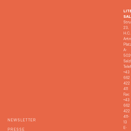
LIT
SA
Stru
23,
H.C.
Art
Plat
A-
502
Salz
Tele
+43
662
422
411
Fax:
+43
662
422
411-
NEWSLETTER
13
E-
PRESSE