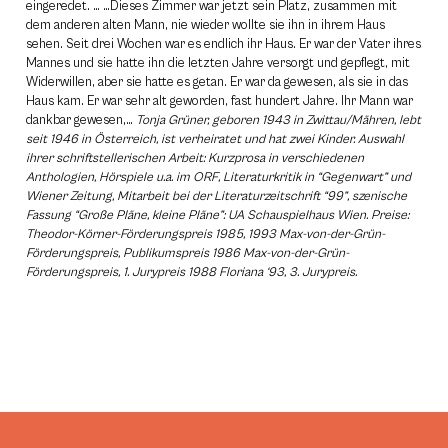
eingeredet. … …Dieses Zimmer war jetzt sein Platz, zusammen mit
dem anderen alten Mann, nie wieder wollte sie ihn in ihrem Haus
sehen. Seit drei Wochen war es endlich ihr Haus. Er war der Vater ihres
Mannes und sie hatte ihn die letzten Jahre versorgt und gepflegt, mit
Widerwillen, aber sie hatte es getan. Er war da gewesen, als sie in das
Haus kam. Er war sehr alt geworden, fast hundert Jahre. Ihr Mann war
dankbar gewesen,…
Tonja Grüner, geboren 1943 in Zwittau/Mähren, lebt
seit 1946 in Österreich, ist verheiratet und hat zwei Kinder. Auswahl
ihrer schriftstellerischen Arbeit: Kurzprosa in verschiedenen
Anthologien, Hörspiele u.a. im ORF, Literaturkritik in “Gegenwart” und
Wiener Zeitung, Mitarbeit bei der Literaturzeitschrift “99”, szenische
Fassung “Große Pläne, kleine Pläne”: UA Schauspielhaus Wien. Preise:
Theodor-Körner-Förderungspreis 1985, 1993 Max-von-der-Grün-
Förderungspreis, Publikumspreis 1986 Max-von-der-Grün-
Förderungspreis, 1. Jurypreis 1988 Floriana ‘93, 3. Jurypreis.