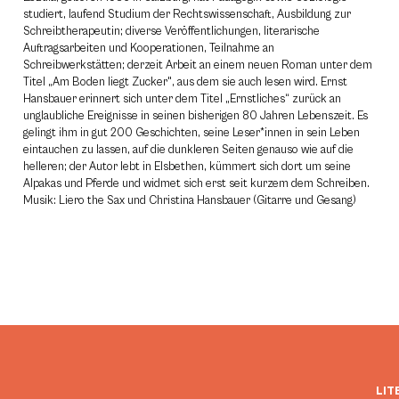
studiert, laufend Studium der Rechtswissenschaft, Ausbildung zur
Schreibtherapeutin; diverse Veröffentlichungen, literarische
Auftragsarbeiten und Kooperationen, Teilnahme an
Schreibwerkstätten; derzeit Arbeit an einem neuen Roman unter dem
Titel „Am Boden liegt Zucker", aus dem sie auch lesen wird. Ernst
Hansbauer erinnert sich unter dem Titel „Ernstliches“ zurück an
unglaubliche Ereignisse in seinen bisherigen 80 Jahren Lebenszeit. Es
gelingt ihm in gut 200 Geschichten, seine Leser*innen in sein Leben
eintauchen zu lassen, auf die dunkleren Seiten genauso wie auf die
helleren; der Autor lebt in Elsbethen, kümmert sich dort um seine
Alpakas und Pferde und widmet sich erst seit kurzem dem Schreiben.
Musik: Liero the Sax und Christina Hansbauer (Gitarre und Gesang)
LIT