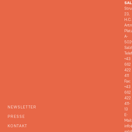
SA
Stru
23,
H.C.
Art
Plat
A-
502
Salz
Tele
+43
662
422
411
Fax:
+43
662
422
411-
NEWSLETTER
13
E-
PRESSE
Mail:
KONTAKT
info
salz