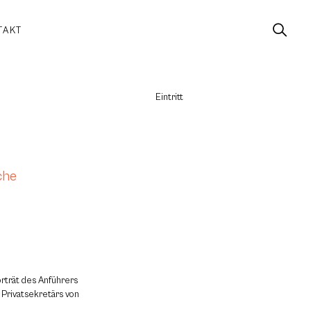
TAKT
Eintritt
che
trät des Anführers
Privatsekretärs von