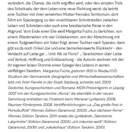
verändert, die Chance, die nicht ergriffen wird, oder den simplen Trick
des Schicksals, der dem Leben eine neue Richtung weist; da betritt
eine Tochter mit ihrer verwirrten Mutter fremdes Territorium, dort
führt ein Spaziergang zu den unsichtbaren Schnittstellen zwischen
Leben und Schreiben oder auch eine brasilianische Reise in den
Abgrund. Vom Ende einer Ehe weiß Margarita Fuchs zu berichten, von
einem Wiedersehen mit vier Unbekannten, von der Abrechnung mit
einem Todgeweihten; ein Vater folgt seiner Tochter nach Spanien, dann
gibt es da noch Onkel Joe und eine bemerkenswerte Rückkehr – den
Verdacht auf Liebe gar … Und: Wo ist Flora? … Geschichten über Liebe
und Verlust, Hoffnung und Enttäuschung – die Autorin zeichnet mit der
ihr eigenen leisen Stimme einen Spiegel des Lebens in seinen
vielfältigen Facetten.
Margarita Fuchs, geboren 1951 in Riedau/OÖ;
Studium der Germanistik, Geographie und Wirtschaftswissenschaften;
lebt mit ihrer Familie in der Stadt Salzburg, schreibt seit 2003
Gedichte, Kurzgeschichten und Romane. MDR-Preisträgerin in Leipzig
2007 mit der Kurzgeschichte „Roma“, die ebenfalls in der neuen
Sammlung enthalten ist, Finalistin beim Meraner Lyrikpreis 2008,
Rauriser Förderpreis 2008. Veröffentlichungen u.a. „Das große Fest in
Portobuffolé“ (Roman, Edition Garamond, 2003), „Aus nächster Ferne“
(Roman, Edition Tandem, 2011) sowie die Lyrikbände „Talentierte
Labyrinthe“ (Edition Garamond, 2005), „Ich träumte weiß“ (Edition
Garamond, 2006) und „rokokohaus“ (Edition Tandem, 2010).