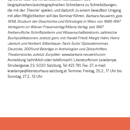
biographischen/autobiographischen Schreibens zu Schreibübungen,
die mit der ‚Theorie‘ spielen, und dadurch zu einem bewußten Umgang
mit allen Möglichkeiten soll das Seminar führen.
Barbara Neuwirth, geb.
1958, Studium der Geschichte und Ethnologie in Wien, von 1986-1997
Verlegerin im Wiener Frauenverlag/Milena Verlag, seit 1997
freiberufliche Schriftstellerin und Wissenschaftslektorin, zahlreiche
Buchpublikationen, zuletzt gem. mit Harald Friedl, Margit Hahn, Heinz
Janisch und Norbert Silberbauer ‚Tarot Suite‘ (Episodenroman,
Deuticke, 2001)und Beiträge in Anthologien und Zeitschriften,
Theaterstücke, zuletzt ‚Eurydike‘. www.barbara-neuwirth.com
Anmeldung (schriftlich oder telefonisch): Literaturforum Leselampe,
Strubergasse 23, 5020 Salzburg, Tel 422 781, Fax -27, e-mail:
leselampe@literaturhaus-salzburg.at Termine: Freitag, 25.2., 17 Uhr bis
Sonntag, 27.2., 13 Uhr