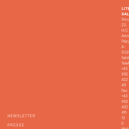
LIT
SA
Stru
23,
H.C.
Art
Plat
A-
502
Salz
Tele
+43
662
422
411
Fax:
+43
662
422
411-
NEWSLETTER
13
E-
PRESSE