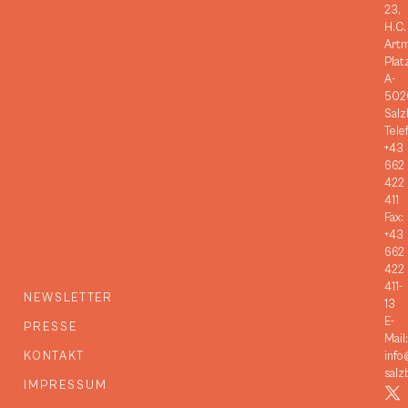
23,
H.C.
Art
Plat
A-
502
Salz
Tele
+43
662
422
411
Fax:
+43
662
422
411-
NEWSLETTER
13
E-
PRESSE
Mail:
KONTAKT
info
salz
IMPRESSUM