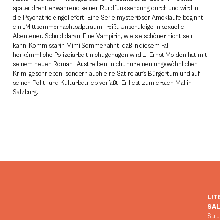
später dreht er während seiner Rundfunksendung durch und wird in
die Psychatrie eingeliefert. Eine Serie mysteriöser Amokläufe beginnt,
ein „Mittsommernachtsalptraum“ reißt Unschuldige in sexuelle
Abenteuer. Schuld daran: Eine Vampirin, wie sie schöner nicht sein
kann. Kommissarin Mimi Sommer ahnt, daß in diesem Fall
herkömmliche Polizeiarbeit nicht genügen wird …. Ernst Molden hat mit
seinem neuen Roman „Austreiben“ nicht nur einen ungewöhnlichen
Krimi geschrieben, sondern auch eine Satire aufs Bürgertum und auf
seinen Polit- und Kulturbetrieb verfaßt. Er liest zum ersten Mal in
Salzburg.
LIT
SA
Stru