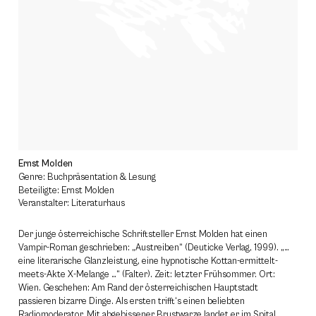
Ernst Molden
Genre: Buchpräsentation & Lesung
Beteiligte: Ernst Molden
Veranstalter: Literaturhaus
Der junge österreichische Schriftsteller Ernst Molden hat einen
Vampir-Roman geschrieben: „Austreiben“ (Deuticke Verlag, 1999). „…
eine literarische Glanzleistung, eine hypnotische Kottan-ermittelt-
meets-Akte X-Melange …“ (Falter). Zeit: letzter Frühsommer. Ort:
Wien. Geschehen: Am Rand der österreichischen Hauptstadt
passieren bizarre Dinge. Als ersten trifft‘s einen beliebten
Radiomoderator. Mit abgebissener Brustwarze landet er im Spital,