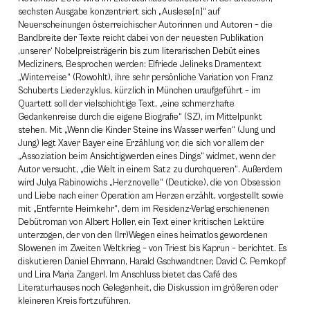
sechsten Ausgabe konzentriert sich „Auslese[n]“ auf
Neuerscheinungen österreichischer Autorinnen und Autoren – die
Bandbreite der Texte reicht dabei von der neuesten Publikation
‚unserer‘ Nobelpreisträgerin bis zum literarischen Debüt eines
Mediziners. Besprochen werden: Elfriede Jelineks Dramentext
„Winterreise“ (Rowohlt), ihre sehr persönliche Variation von Franz
Schuberts Liederzyklus, kürzlich in München uraufgeführt – im
Quartett soll der vielschichtige Text, „eine schmerzhafte
Gedankenreise durch die eigene Biografie“ (SZ), im Mittelpunkt
stehen. Mit „Wenn die Kinder Steine ins Wasser werfen“ (Jung und
Jung) legt Xaver Bayer eine Erzählung vor, die sich vor allem der
„Assoziation beim Ansichtigwerden eines Dings“ widmet, wenn der
Autor versucht, „die Welt in einem Satz zu durchqueren“. Außerdem
wird Julya Rabinowichs „Herznovelle“ (Deuticke), die von Obsession
und Liebe nach einer Operation am Herzen erzählt, vorgestellt sowie
mit „Entfernte Heimkehr“, dem im Residenz-Verlag erschienenen
Debütroman von Albert Holler, ein Text einer kritischen Lektüre
unterzogen, der von den (Irr)Wegen eines heimatlos gewordenen
Slowenen im Zweiten Weltkrieg – von Triest bis Kaprun – berichtet. Es
diskutieren Daniel Ehrmann, Harald Gschwandtner, David C. Pernkopf
und Lina Maria Zangerl. Im Anschluss bietet das Café des
Literaturhauses noch Gelegenheit, die Diskussion im größeren oder
kleineren Kreis fortzuführen.