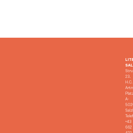
LIT
SA
Stru
23,
H.C.
Art
Plat
A-
502
Salz
Tele
+43
662