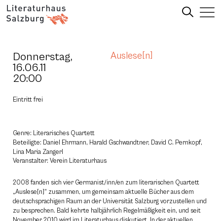
Donnerstag,
Auslese[n]
16.06.11
20:00
Eintritt frei
Genre: Literarisches Quartett
Beteiligte: Daniel Ehrmann, Harald Gschwandtner, David C. Pernkopf,
Lina Maria Zangerl
Veranstalter: Verein Literaturhaus
2008 fanden sich vier Germanist/inn/en zum literarischen Quartett
„Auslese[n]“ zusammen, um gemeinsam aktuelle Bücher aus dem
deutschsprachigen Raum an der Universität Salzburg vorzustellen und
zu besprechen. Bald kehrte halbjährlich Regelmäßigkeit ein, und seit
November 2010 wird im Literaturhaus diskutiert. In der aktuellen,