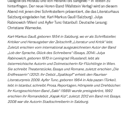
Glasgow bis Moskau und von Helsinki bis Sarajewo – in Texten zu
hinterfragen. Der neue Horen-Band (Wallstein Verlag) wird an diesem
Abend mit jenen drei Schriftstellern präsentiert, die das Literaturhaus
Salzburg eingeladen hat: Karl-Markus Gauß (Salzburg), Julya
Rabinowich (Wien) und Ayfer Tunc (Istanbul). Deutsche Lesung:
Christiane Warnecke.
Karl-Markus Gauß, geboren 1954 in Salzburg, wo er als Schriftsteller,
Kritiker und Herausgeber der Zeitschrift „Literatur und Kritik“ lebt.
Zuletzt erschien vom international ausgezeichneten Autor der Band
„Lob der Sprache, Glück des Schreibens“ (Essays, 2014). Julya
Rabinowich, geboren 1970 in Leningrad (Russland), lebt als
österreichische Autorin und Dolmetscherin für Flüchtlinge in Wien.
Sie schreibt Theaterstücke, Essays und Romane, zuletzt erschien „Die
Erdfresserin“ (2012). Ihr Debüt „Spaltkopf“ erhielt den Rauriser
Literaturpreis 2009. Ayfer Tunc, geboren 1964 in Ada-pazan (Türkei),
lebt in Istanbul, schreibt Prosa, Reportagen, Hörspiele und Drehbücher.
Ihr Kurzgeschichten-Band „Saklı“ (1989) wurde preisgekrönt, 1992
erschien ihr Romandebüt „Kapak Kizi“, zuletzt 2012 ein Band mit Essays.
2008 war die Autorin Stadtschreiberin in Salzburg.