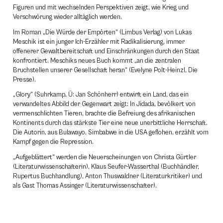
Figuren und mit wechselnden Perspektiven zeigt, wie Krieg und
Verschwörung wieder alltäglich werden.
Im Roman „Die Würde der Empörten“ (Limbus Verlag) von Lukas
Meschik ist ein junger Ich-Erzähler mit Radikalisierung, immer
offenerer Gewaltbereitschaft und Einschränkungen durch den Staat
konfrontiert. Meschiks neues Buch kommt „an die zentralen
Bruchstellen unserer Gesellschaft heran“ (Evelyne Polt-Heinzl, Die
Presse).
„Glory“ (Suhrkamp, Ü: Jan Schönherr) entwirft ein Land, das ein
verwandeltes Abbild der Gegenwart zeigt: In Jidada, bevölkert von
vermenschlichten Tieren, brachte die Befreiung des afrikanischen
Kontinents durch das stärkste Tier eine neue unerbittliche Herrschaft.
Die Autorin, aus Bulawayo, Simbabwe in die USA geflohen, erzählt vom
Kampf gegen die Repression.
„Aufgeblättert“ werden die Neuerscheinungen von Christa Gürtler
(Literaturwissenschafterin), Klaus Seufer-Wasserthal (Buchhändler,
Rupertus Buchhandlung), Anton Thuswaldner (Literaturkritiker) und
als Gast Thomas Assinger (Literaturwissenschafter).