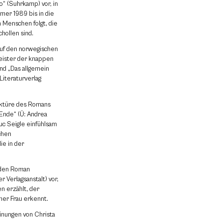
o“ (Suhrkamp) vor, in
er 1989 bis in die
 Menschen folgt, die
hollen sind.
uf den norwegischen
Meister der knappen
nd „Das allgemein
Literaturverlag
Lektüre des Romans
Ende“ (Ü: Andrea
Luc Seigle einfühlsam
chen
ie in der
nden Roman
r Verlagsanstalt) vor,
n erzählt, der
ner Frau erkennt.
inungen von Christa