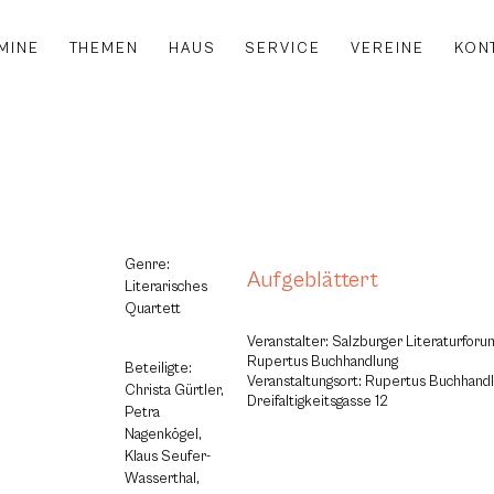
MINE
THEMEN
HAUS
SERVICE
VEREINE
KON
Genre:
Aufgeblättert
Literarisches
Quartett
Veranstalter: Salzburger Literaturfor
Rupertus Buchhandlung
Beteiligte:
Veranstaltungsort: Rupertus Buchhandl
Christa Gürtler,
Dreifaltigkeitsgasse 12
Petra
Nagenkögel,
Klaus Seufer-
Wasserthal,