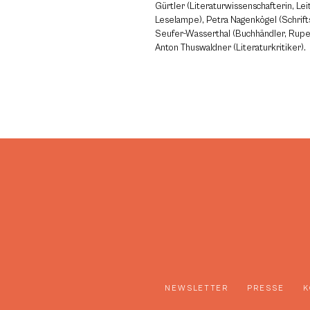
Gürtler (Literaturwissenschafterin, Lei
Leselampe), Petra Nagenkögel (Schriftst
Seufer-Wasserthal (Buchhändler, Rupe
Anton Thuswaldner (Literaturkritiker).
NEWSLETTER
PRESSE
K