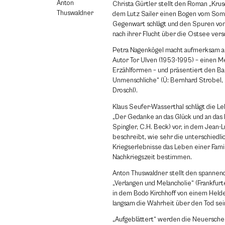
Anton
Christa Gürtler stellt den Roman „Krus
Thuswaldner
dem Lutz Sailer einen Bogen vom Somm
Gegenwart schlägt und den Spuren von
nach ihrer Flucht über die Ostsee versc
Petra Nagenkögel macht aufmerksam a
Autor Tor Ulven (1953-1995) – einen 
Erzählformen – und präsentiert den Ba
Unmenschliche“ (Ü: Bernhard Strobel, 
Droschl).
Klaus Seufer-Wasserthal schlägt die 
„Der Gedanke an das Glück und an das 
Spingler, C.H. Beck) vor, in dem Jean-
beschreibt, wie sehr die unterschiedli
Kriegserlebnisse das Leben einer Famil
Nachkriegszeit bestimmen.
Anton Thuswaldner stellt den spanne
„Verlangen und Melancholie“ (Frankfurte
in dem Bodo Kirchhoff von einem Helde
langsam die Wahrheit über den Tod sei
„Aufgeblättert“ werden die Neuersche