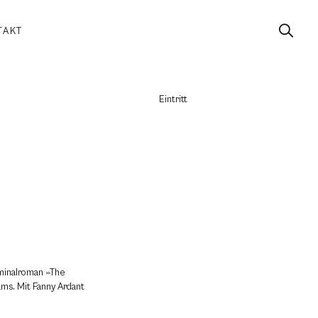
TAKT
Eintritt
iminalroman »The
ams. Mit Fanny Ardant