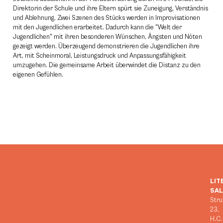
Direktorin der Schule und ihre Eltern spürt sie Zuneigung, Verständnis
und Ablehnung. Zwei Szenen des Stücks werden in Improvisationen
mit den Jugendlichen erarbeitet. Dadurch kann die "Welt der
Jugendlichen" mit ihren besonderen Wünschen, Ängsten und Nöten
gezeigt werden. Überzeugend demonstrieren die Jugendlichen ihre
Art, mit Scheinmoral, Leistungsdruck und Anpassungsfähigkeit
umzugehen. Die gemeinsame Arbeit überwindet die Distanz zu den
eigenen Gefühlen.
LIT
SA
Stru
23,
H.C.