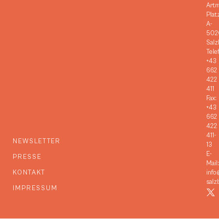
Art
Plat
A-
502
Salz
Tele
+43
662
422
411
Fax:
+43
662
422
411-
NEWSLETTER
13
E-
PRESSE
Mail:
KONTAKT
info
salz
IMPRESSUM