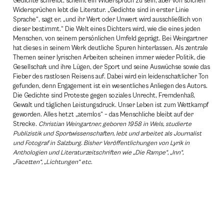
Gedichte schreibt, scheint ein Widerspruch zu sein, aber von solchen
Widersprüchen lebt die Literatur. „Gedichte sind in erster Linie
Sprache“, sagt er, „und ihr Wert oder Unwert wird ausschließlich von
dieser bestimmt.“ Die Welt eines Dichters wird, wie die eines jeden
Menschen, von seinem persönlichen Umfeld geprägt. Bei Weingartner
hat dieses in seinem Werk deutliche Spuren hinterlassen. Als zentrale
Themen seiner lyrischen Arbeiten scheinen immer wieder Politik, die
Gesellschaft und ihre Lügen, der Sport und seine Auswüchse sowie das
Fieber des rastlosen Reisens auf. Dabei wird ein leidenschaftlicher Ton
gefunden, denn Engagement ist ein wesentliches Anliegen des Autors.
Die Gedichte sind Proteste gegen soziales Unrecht, Fremdenhaß,
Gewalt und täglichen Leistungsdruck. Unser Leben ist zum Wettkampf
geworden. Alles hetzt „atemlos“ – das Menschliche bleibt auf der
Strecke.
Christian Weingartner, geboren 1958 in Wels, studierte
Publizistik und Sportwissenschaften, lebt und arbeitet als Journalist
und Fotograf in Salzburg. Bisher Veröffentlichungen von Lyrik in
Anthologien und Literaturzeitschriften wie „Die Rampe“, „Inn“,
„Facetten“, „Lichtungen“ etc.