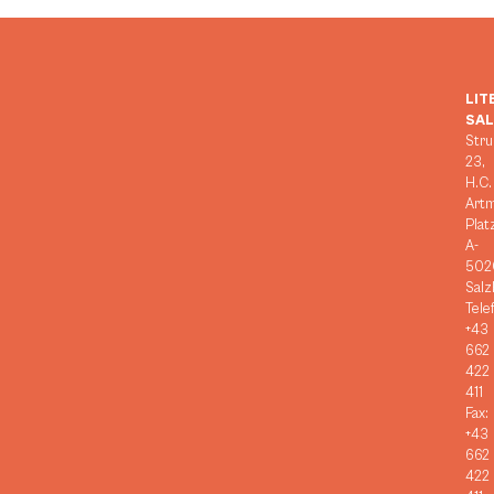
LIT
SA
Stru
23,
H.C.
Art
Plat
A-
502
Salz
Tele
+43
662
422
411
Fax:
+43
662
422