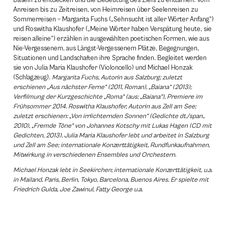
Dasein zu entdecken und die Bedeutung des Ziels zu enttarnen. Vom
Anreisen bis zu Zeitreisen, von Heimreisen über Seelenreisen zu
Sommerreisen – Margarita Fuchs („Sehnsucht ist aller Wörter Anfang“)
und Roswitha Klaushofer („Meine Wörter haben Verspätung heute, sie
reisen alleine“) erzählen in ausgewählten poetischen Formen, wie aus
Nie-Vergessenem, aus Längst-Vergessenem Plätze, Begegnungen,
Situationen und Landschaften ihre Sprache finden. Begleitet werden
sie von Julia Maria Klaushofer (Violoncello) und Michael Honzak
(Schlagzeug).
Margarita Fuchs, Autorin aus Salzburg; zuletzt
erschienen „Aus nächster Ferne“ (2011, Roman), „Baiana“ (2013);
Verfilmung der Kurzgeschichte „Roma“ (aus: „Baiana“), Premiere im
Frühsommer 2014. Roswitha Klaushofer, Autorin aus Zell am See;
zuletzt erschienen: „Von irrlichternden Sonnen“ (Gedichte dt./span.,
2010), „Fremde Töne“ von Johannes Kotschy mit Lukas Hagen (CD mit
Gedichten, 2013).
Julia Maria Klaushofer lebt und arbeitet in Salzburg
und Zell am See; internationale Konzerttätigkeit, Rundfunkaufnahmen,
Mitwirkung in verschiedenen Ensembles und Orchestern.
Michael Honzak lebt in Seekirchen; internationale Konzerttätigkeit, u.a.
in Mailand, Paris, Berlin, Tokyo, Barcelona, Buenos Aires. Er spielte mit
Friedrich Gulda, Joe Zawinul, Fatty George u.a.