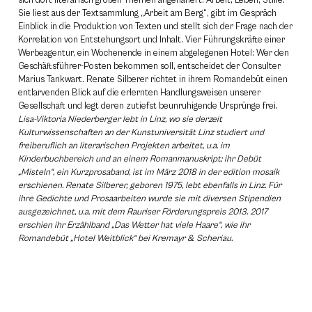
sich dort literarisch großen Themen angenähert: Arbeit, Leben, Stille.
Sie liest aus der Textsammlung „Arbeit am Berg“, gibt im Gespräch
Einblick in die Produktion von Texten und stellt sich der Frage nach der
Korrelation von Entstehungsort und Inhalt. Vier Führungskräfte einer
Werbeagentur, ein Wochenende in einem abgelegenen Hotel: Wer den
Geschäftsführer-Posten bekommen soll, entscheidet der Consulter
Marius Tankwart. Renate Silberer richtet in ihrem Romandebüt einen
entlarvenden Blick auf die erlernten Handlungsweisen unserer
Gesellschaft und legt deren zutiefst beunruhigende Ursprünge frei.
Lisa-Viktoria Niederberger lebt in Linz, wo sie derzeit
Kulturwissenschaften an der Kunstuniversität Linz studiert und
freiberuflich an literarischen Projekten arbeitet, u.a. im
Kinderbuchbereich und an einem Romanmanuskript; ihr Debüt
„Misteln“, ein Kurzprosaband, ist im März 2018 in der edition mosaik
erschienen. Renate Silberer, geboren 1975, lebt ebenfalls in Linz. Für
ihre Gedichte und Prosaarbeiten wurde sie mit diversen Stipendien
ausgezeichnet, u.a. mit dem Rauriser Förderungspreis 2013. 2017
erschien ihr Erzählband „Das Wetter hat viele Haare“, wie ihr
Romandebüt „Hotel Weitblick“ bei Kremayr & Scheriau.