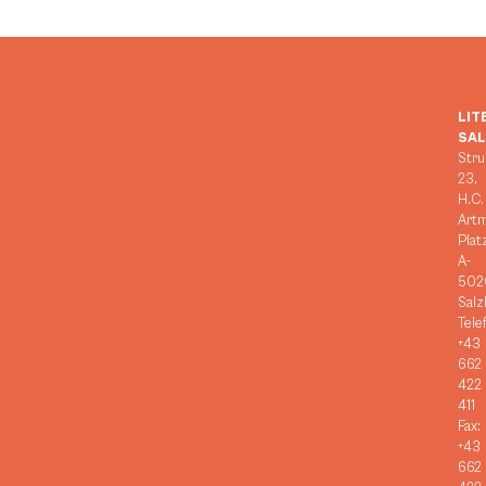
LIT
SA
Stru
23,
H.C.
Art
Plat
A-
502
Salz
Tele
+43
662
422
411
Fax:
+43
662