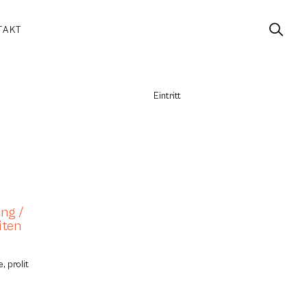
TAKT
Eintritt
ng /
iten
, prolit