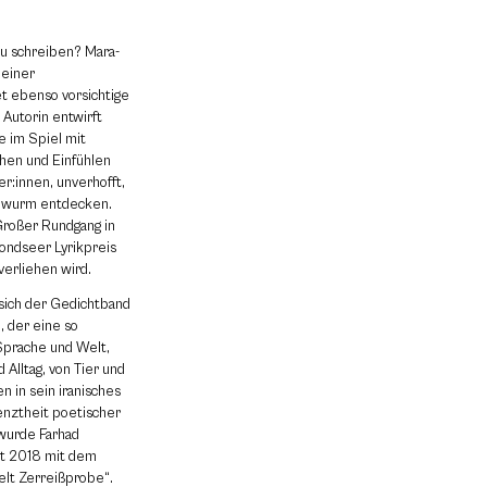
u schreiben? Mara-
 einer
et ebenso vorsichtige
 Autorin entwirft
 im Spiel mit
hen und Einfühlen
er:innen, ­unverhofft,
nwurm entdecken.
Großer Rundgang in
ondseer Lyrikpreis
verliehen wird.
 sich der Gedichtband
, der eine so
 Sprache und Welt,
 Alltag, von Tier und
n in sein iranisches
enztheit poetischer
 wurde Farhad
zt 2018 mit dem
elt Zerreißprobe“.