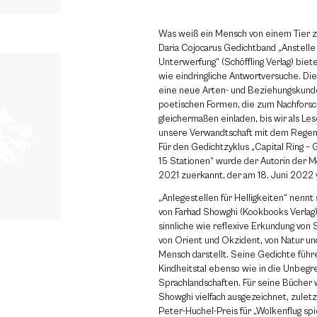
Was weiß ein Mensch von einem Tier z
Daria Cojocarus Gedichtband „Anstelle
Unterwerfung“ (Schöffling Verlag) biet
wie eindringliche Antwortversuche. Die
eine neue Arten- und Beziehungskunde
poetischen Formen, die zum Nachforsc
gleichermaßen einladen, bis wir als ­Les
unsere Verwandtschaft mit dem Rege
Für den Gedichtzyklus „Capital Ring – 
15 Stationen“ wurde der Autorin der M
2021 zuerkannt, der am 18. Juni 2022 
„Anlegestellen für Helligkeiten“ nennt
von Farhad Showghi (Kookbooks Verlag)
sinnliche wie reflexive Erkundung von
von Orient und Okzident, von Natur und
Mensch darstellt. Seine Gedichte führe
Kindheitstal ebenso wie in die Unbegr
Sprachlandschaften. Für seine Bücher
Showghi vielfach ausgezeichnet, zulet
Peter-Huchel-Preis für „Wolkenflug spi