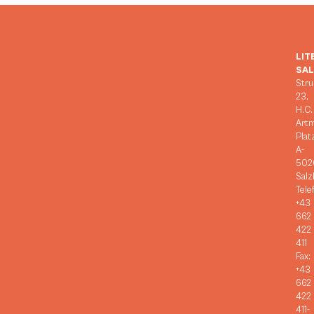
LIT
SA
Stru
23,
H.C.
Art
Plat
A-
502
Salz
Tele
+43
662
422
411
Fax:
+43
662
422
411-