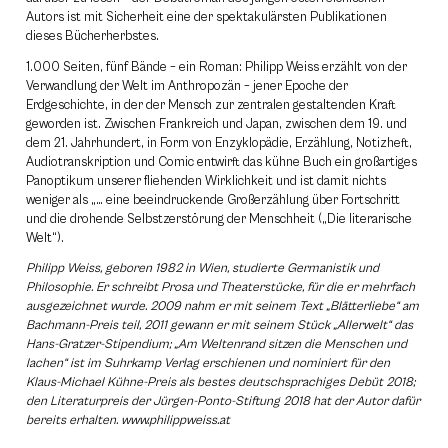
Autors ist mit Sicherheit eine der spektakulärsten Publikationen
dieses Bücherherbstes.
1.000 Seiten, fünf Bände – ein Roman: Philipp Weiss erzählt von der
Verwandlung der Welt im Anthropozän – jener Epoche der
Erdgeschichte, in der der Mensch zur zentralen gestaltenden Kraft
geworden ist. Zwischen Frankreich und Japan, zwischen dem 19. und
dem 21. Jahrhundert, in Form von Enzyklopädie, Erzählung, Notizheft,
Audiotranskription und Comic entwirft das kühne Buch ein großartiges
Panoptikum unserer fliehenden Wirklichkeit und ist damit nichts
weniger als „… eine beeindruckende Großerzählung über Fortschritt
und die drohende Selbstzerstörung der Menschheit („Die literarische
Welt“).
Philipp Weiss, geboren 1982 in Wien, studierte Germanistik und
Philosophie. Er schreibt Prosa
und Theaterstücke, für die er mehrfach
ausgezeichnet wurde. 2009 nahm er mit seinem Text
„Blätterliebe“ am
Bachmann-Preis teil, 2011 gewann er mit seinem Stück „Allerwelt“ das
Hans-Gratzer-Stipendium; „Am Weltenrand sitzen die Menschen und
lachen“ ist im Suhrkamp Verlag erschienen und nominiert für den
Klaus-Michael Kühne-Preis als bestes deutschsprachiges Debüt 2018;
den Literaturpreis der Jürgen-Ponto-Stiftung 2018 hat der Autor dafür
bereits erhalten. www.philippweiss.at