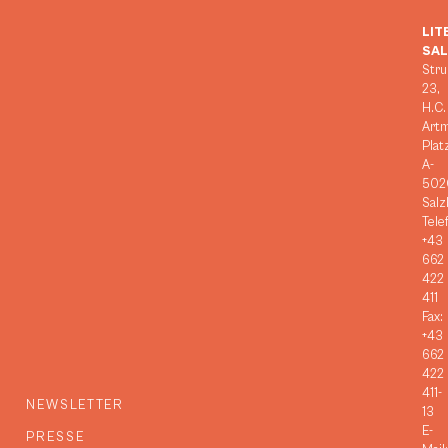
LIT
SA
Stru
23,
H.C.
Art
Plat
A-
502
Salz
Tele
+43
662
422
411
Fax:
+43
662
422
411-
NEWSLETTER
13
E-
PRESSE