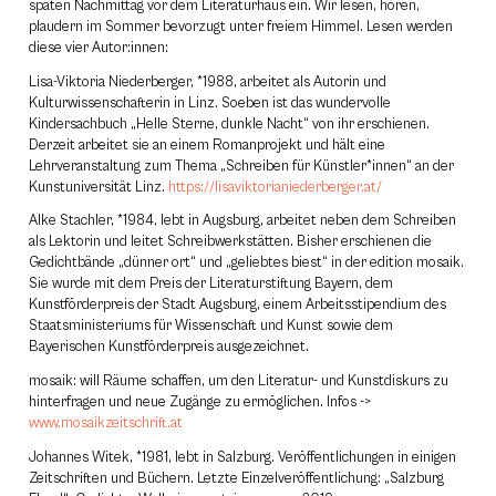
späten Nachmittag vor dem Literaturhaus ein. Wir lesen, hören,
plaudern im Sommer bevorzugt unter freiem Himmel. Lesen werden
diese vier Autor:innen:
Lisa-Viktoria Niederberger, *1988, arbeitet als Autorin und
Kulturwissenschafterin in Linz. Soeben ist das wundervolle
Kindersachbuch „Helle Sterne, dunkle Nacht“ von ihr erschienen.
Derzeit arbeitet sie an einem Romanprojekt und hält eine
Lehrveranstaltung zum Thema „Schreiben für Künstler*innen“ an der
Kunstuniversität Linz.
https://lisaviktorianiederberger.at/
Alke Stachler, *1984, lebt in Augsburg, arbeitet neben dem Schreiben
als Lektorin und leitet Schreibwerkstätten. Bisher erschienen die
Gedichtbände „dünner ort“ und „geliebtes biest“ in der edition mosaik.
Sie wurde mit dem Preis der Literaturstiftung Bayern, dem
Kunstförderpreis der Stadt Augsburg, einem Arbeitsstipendium des
Staatsministeriums für Wissenschaft und Kunst sowie dem
Bayerischen Kunstförderpreis ausgezeichnet.
mosaik: will Räume schaffen, um den Literatur- und Kunstdiskurs zu
hinterfragen und neue Zugänge zu ermöglichen. Infos ->
www.mosaikzeitschrift.at
Johannes Witek, *1981, lebt in Salzburg. Veröffentlichungen in einigen
Zeitschriften und Büchern. Letzte Einzelveröffentlichung: „Salzburg