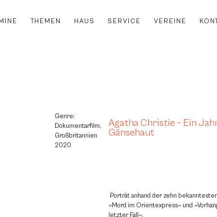
MINE
THEMEN
HAUS
SERVICE
VEREINE
KON
Genre:
Agatha Christie – Ein Ja
Dokumentarfilm,
Gänsehaut
Großbritannien
2020
Porträt anhand der zehn bekanntesten 
»Mord im Orientexpress« und »Vorhang
letzter Fall«.