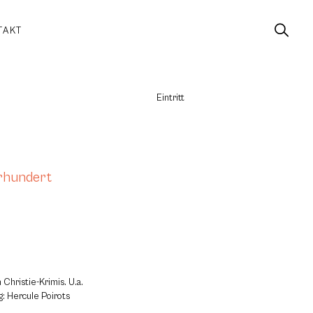
TAKT
Eintritt
hrhundert
Christie-Krimis. U.a.
: Hercule Poirots