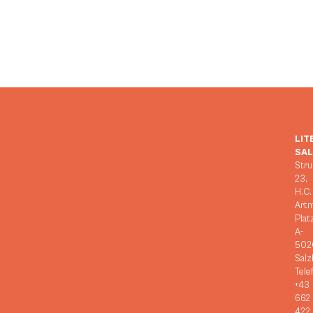
LIT
SA
Stru
23,
H.C.
Art
Plat
A-
502
Salz
Tele
+43
662
422