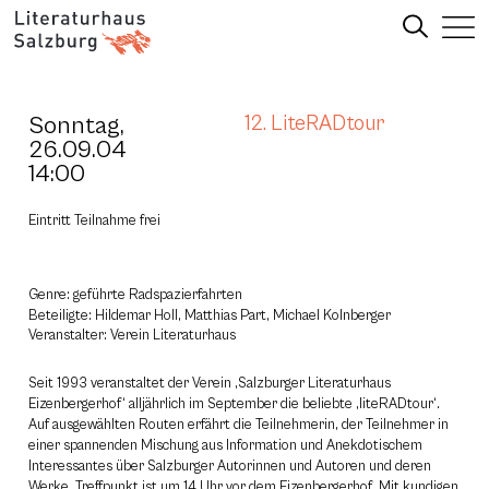
Sonntag,
12. LiteRADtour
26.09.04
14:00
Eintritt Teilnahme frei
Genre: geführte Radspazierfahrten
Beteiligte: Hildemar Holl, Matthias Part, Michael Kolnberger
Veranstalter: Verein Literaturhaus
Seit 1993 veranstaltet der Verein ‚Salzburger Literaturhaus
Eizenbergerhof‘ alljährlich im September die beliebte ‚liteRADtour‘.
Auf ausgewählten Routen erfährt die Teilnehmerin, der Teilnehmer in
einer spannenden Mischung aus Information und Anekdotischem
Interessantes über Salzburger Autorinnen und Autoren und deren
Werke. Treffpunkt ist um 14 Uhr vor dem Eizenbergerhof. Mit kundigen