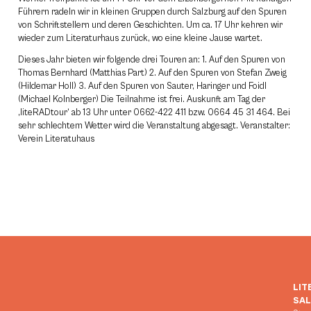
Führern radeln wir in kleinen Gruppen durch Salzburg auf den Spuren
von Schriftstellern und deren Geschichten. Um ca. 17 Uhr kehren wir
wieder zum Literaturhaus zurück, wo eine kleine Jause wartet.
Dieses Jahr bieten wir folgende drei Touren an: 1. Auf den Spuren von
Thomas Bernhard (Matthias Part) 2. Auf den Spuren von Stefan Zweig
(Hildemar Holl) 3. Auf den Spuren von Sauter, Haringer und Foidl
(Michael Kolnberger) Die Teilnahme ist frei. Auskunft am Tag der
‚liteRADtour‘ ab 13 Uhr unter 0662-422 411 bzw. 0664 45 31 464. Bei
sehr schlechtem Wetter wird die Veranstaltung abgesagt. Veranstalter:
Verein Literatuhaus
LIT
SA