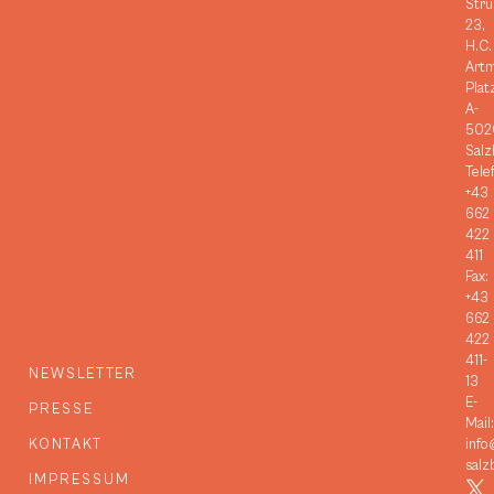
Stru
23,
H.C.
Art
Plat
A-
502
Salz
Tele
+43
662
422
411
Fax:
+43
662
422
411-
NEWSLETTER
13
E-
PRESSE
Mail:
KONTAKT
info
salz
IMPRESSUM