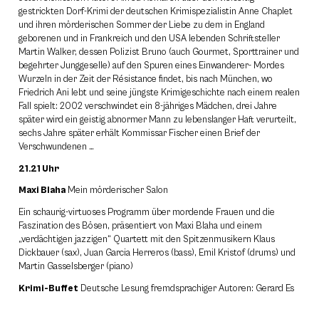
gestrickten Dorf-Krimi der deutschen Krimispezialistin Anne Chaplet
und ihren mörderischen Sommer der Liebe zu dem in England
geborenen und in Frankreich und den USA lebenden Schriftsteller
Martin Walker, dessen Polizist Bruno (auch Gourmet, Sporttrainer und
begehrter Junggeselle) auf den Spuren eines Einwanderer- Mordes
Wurzeln in der Zeit der Résistance findet, bis nach München, wo
Friedrich Ani lebt und seine jüngste Krimigeschichte nach einem realen
Fall spielt: 2002 verschwindet ein 8-jähriges Mädchen, drei Jahre
später wird ein geistig abnormer Mann zu lebenslanger Haft verurteilt,
sechs Jahre später erhält Kommissar Fischer einen Brief der
Verschwundenen …
21.21 Uhr
Maxi Blaha
Mein mörderischer Salon
Ein schaurig-virtuoses Programm über mordende Frauen und die
Faszination des Bösen, präsentiert von Maxi Blaha und einem
„verdächtigen jazzigen“ Quartett mit den Spitzenmusikern Klaus
Dickbauer (sax), Juan Garcia Herreros (bass), Emil Kristof (drums) und
Martin Gasselsberger (piano)
Krimi-Buffet
Deutsche Lesung fremdsprachiger Autoren: Gerard Es