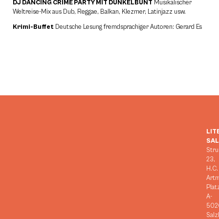
DJ DANCING CRIME PARTY MIT DUNKELBUNT
Musikalischer
Weltreise-Mix aus Dub, Reggae, Balkan, Klezmer, Latinjazz usw.
Krimi-Buffet
Deutsche Lesung fremdsprachiger Autoren: Gerard Es
LIT
SA
Stru
23,
H.C.
Art
Plat
A-
502
Salz