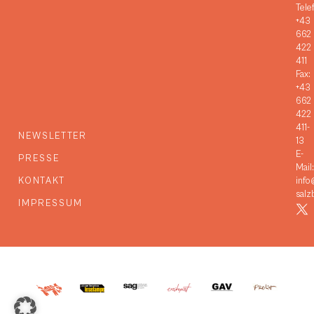
Tele
+43
662
422
411
Fax:
+43
662
422
411-
NEWSLETTER
13
E-
PRESSE
Mail:
KONTAKT
info
salz
IMPRESSUM