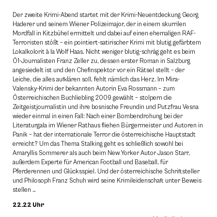
Der zweite Krimi-Abend startet mit der Krimi-Neuentdeckung Georg
Haderer und seinem Wiener Polizeimajor, der in einem skurrilen
Mordfall in Kitzbühel ermittelt und dabei auf einen ehemaligen RAF-
Terroristen stößt – ein pointiert-satirischer Krimi mit blutig gefärbtem
Lokalkolorit à la Wolf Haas. Nicht weniger blutig-schräg geht es beim
Ö1-Journalisten Franz Zeller zu, dessen erster Roman in Salzburg
angesiedelt ist und den Chefinspektor vor ein Rätsel stellt – der
Leiche, die alles aufklären soll, fehlt nämlich das Herz. Im Mira-
Valensky-Krimi der bekannten Autorin Eva Rossmann – zum
Österreichischen Buchliebling 2009 gewählt – stolpern die
Zeitgeistjournalistin und ihre bosnische Freundin und Putzfrau Vesna
wieder einmal in einen Fall: Nach einer Bombendrohung bei der
Literaturgala im Wiener Rathaus fliehen Bürgermeister und Autoren in
Panik – hat der internationale Terror die österreichische Hauptstadt
erreicht? Um das Thema Stalking geht es schließlich sowohl bei
Amaryllis Sommerer als auch beim New Yorker Autor Jason Starr,
außerdem Experte für American Football und Baseball, für
Pferderennen und Glücksspiel. Und der österreichische Schriftsteller
und Philosoph Franz Schuh wird seine Krimileidenschaft unter Beweis
stellen …
22.22 Uhr