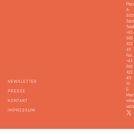
Plat
A-
502
Salz
Tele
+43
662
422
411
Fax:
+43
662
422
411-
NEWSLETTER
13
E-
PRESSE
Mail:
KONTAKT
info
salz
IMPRESSUM