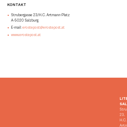
KONTAKT
Strubergasse 23/H.C. Artmann-Platz
A-5020 Salzburg
E-mail:
erostepost@erostepost.at
www.erostepost.at
LIT
SA
Stru
23,
H.C.
Art