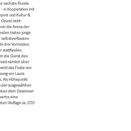
ie sechste Runde
 – in Kooperation mit
epost und Kultur &
 Grund nicht-
nin die Arena der
enden traten junge
 selbstverfassten
In drei Vorrunden,
r stattfanden,
um die Gunst des
hied nämlich über
 wird das Finale von
ung von Laura
s. Als Höhepunkt
/en der ausgewählten
winken dem Gewinner
werbs eine
ten (Auflage ca. 200