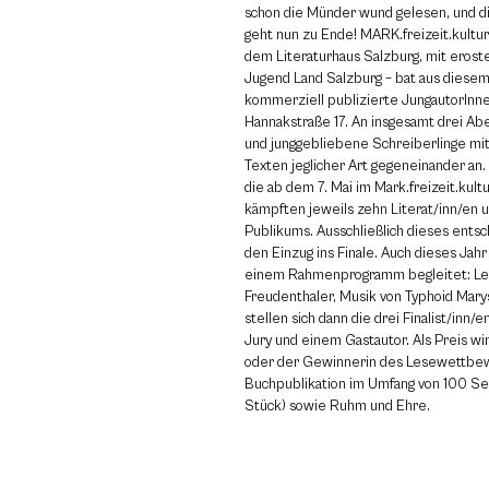
schon die Münder wund gelesen, und d
geht nun zu Ende! MARK.freizeit.kultur
dem Literaturhaus Salzburg, mit erost
Jugend Land Salzburg – bat aus diesem
kommerziell publizierte JungautorInne
Hannakstraße 17. An insgesamt drei Ab
und junggebliebene Schreiberlinge mit
Texten jeglicher Art gegeneinander an. 
die ab dem 7. Mai im Mark.freizeit.kultu
kämpften jeweils zehn Literat/inn/en 
Publikums. Ausschließlich dieses entsc
den Einzug ins Finale. Auch dieses Jahr
einem Rahmenprogramm begleitet: Les
Freudenthaler, Musik von Typhoid Mary
stellen sich dann die drei Finalist/inn
Jury und einem Gastautor. Als Preis 
oder der Gewinnerin des Lesewettbe
Buchpublikation im Umfang von 100 Sei
Stück) sowie Ruhm und Ehre.