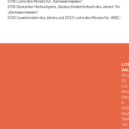
2018 Luchs des Monats für „Kannawoniwasein”
2019 Deutscher Hörbuchpreis „Bestes Kinderhörbuch des Jahres“ für
„Kannawoniwasein”
2020 Lesekünstler des Jahres und 2023 Luchs des Monats für „WEIL”.
LIT
SA
Stru
23,
H.C.
Art
Plat
A-
502
Salz
Tele
+43