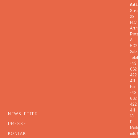
SA
Stru
23,
H.C.
Art
Plat
A-
502
Salz
Tele
+43
662
422
411
Fax:
+43
662
422
411-
NEWSLETTER
13
E-
PRESSE
Mail:
KONTAKT
info