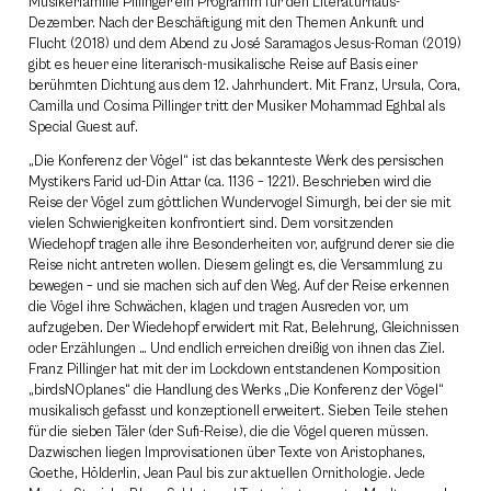
Musikerfamilie Pillinger ein Programm für den Literaturhaus-
Dezember. Nach der Beschäftigung mit den Themen Ankunft und
Flucht (2018) und dem Abend zu José Saramagos Jesus-Roman (2019)
gibt es heuer eine literarisch-musikalische Reise auf Basis einer
berühmten Dichtung aus dem 12. Jahrhundert. Mit Franz, Ursula, Cora,
Camilla und Cosima Pillinger tritt der Musiker Mohammad Eghbal als
Special Guest auf.
„Die Konferenz der Vögel“ ist das bekannteste Werk des persischen
Mystikers Farid ud-Din Attar (ca. 1136 – 1221). Beschrieben wird die
Reise der Vögel zum göttlichen Wundervogel Simurgh, bei der sie mit
vielen Schwierigkeiten konfrontiert sind. Dem vorsitzenden
Wiedehopf tragen alle ihre Besonderheiten vor, aufgrund derer sie die
Reise nicht antreten wollen. Diesem gelingt es, die Versammlung zu
bewegen – und sie machen sich auf den Weg. Auf der Reise erkennen
die Vögel ihre Schwächen, klagen und tragen Ausreden vor, um
aufzugeben. Der Wiedehopf erwidert mit Rat, Belehrung, Gleichnissen
oder Erzählungen … Und endlich erreichen dreißig von ihnen das Ziel.
Franz Pillinger hat mit der im Lockdown entstandenen Komposition
„birdsNOplanes“ die Handlung des Werks „Die Konferenz der Vögel“
musikalisch gefasst und konzeptionell erweitert. Sieben Teile stehen
für die sieben Täler (der Sufi-Reise), die die Vögel queren müssen.
Dazwischen liegen Improvisationen über Texte von Aristophanes,
Goethe, Hölderlin, Jean Paul bis zur aktuellen Ornithologie. Jede