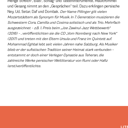
Menge Streich-, Blas-, Schlag- und Tasteninstrumente, Maultrommel
und Gesang nimmt an den „Gesprächen“ teil. Dazu erklingen persische
Ney, Ud, Setar, Daf und Dombak.
Der Name Pillinger gilt vielen
Mozartstädtern als Synonym für Musik. In 7. Generation musizieren die
Schwestern Cora, Camilla und Cosima solistisch und als Trio. Mehrfach
ausgezeichnet – z.B. 1. Preis beim „Joe Zawinul Jazz Wettbewerb“
(2016) – , veröffentlichten sie die CD „Vom Nonnberg nach New York“
(2017) und treten mit den Eltern Ursula und Franz im Quintett auf.
Mohammad Eghbal lebt seit vielen Jahren nahe Salzburg. Als Musiker
blieb er der sufistischen Tradition seiner Heimat stark verbunden –
entstammt er doch einer Verleger-Dynastie aus Teheran, die
zahlreiche Werke persischer Weltliteratur von Rumi oder Hafiz
(erst)veröffentlichte.
LIT