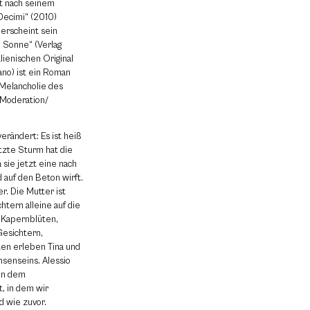
at nach seinem
Decimi“ (2010)
erscheint sein
e Sonne“ (Verlag
ienischen Original
ano) ist ein Roman
 Melancholie des
 Moderation/
rändert: Es ist heiß
letzte Sturm hat die
 sie jetzt eine nach
 auf den Beton wirft.
r. Die Mutter ist
htern alleine auf die
 Kapernblüten,
Gesichtern,
ten erleben Tina und
hsenseins. Alessio
von dem
, in dem wir
d wie zuvor.