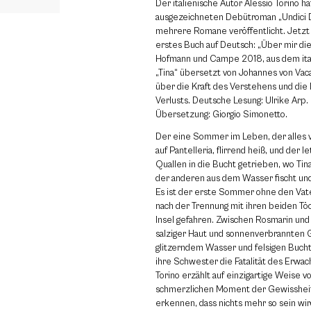
Der italienische Autor Alessio Torino h
ausgezeichneten Debütroman „Undici 
mehrere Romane veröffentlicht. Jetzt 
erstes Buch auf Deutsch: „Über mir di
Hofmann und Campe 2018, aus dem ital
„Tina“ übersetzt von Johannes von Vac
über die Kraft des Verstehens und die
Verlusts. Deutsche Lesung: Ulrike Arp.
Übersetzung: Giorgio Simonetto.
Der eine Sommer im Leben, der alles ve
auf Pantelleria, flirrend heiß, und der 
Quallen in die Bucht getrieben, wo Tina
der anderen aus dem Wasser fischt und
Es ist der erste Sommer ohne den Vate
nach der Trennung mit ihren beiden Töc
Insel gefahren. Zwischen Rosmarin und
salziger Haut und sonnenverbrannten 
glitzerndem Wasser und felsigen Buch
ihre Schwester die Fatalität des Erwac
Torino erzählt auf einzigartige Weise 
schmerzlichen Moment der Gewissheit
erkennen, dass nichts mehr so sein wir