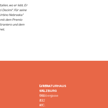
alien, wo er lebt. Er
 Decimi“. Für seine
„Urbino Nebraska“
a. mit dem Premio
Straniero und dem
net.
LITERATURHAUS
Telefon:
SALZBURG
+43
Strubergasse
662
23,
422
H.C.
411