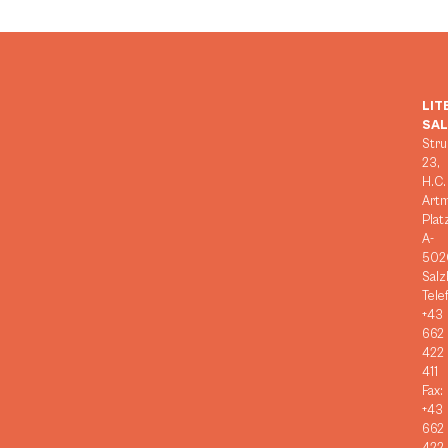
LIT
SA
Stru
23,
H.C.
Art
Plat
A-
502
Salz
Tele
+43
662
422
411
Fax:
+43
662