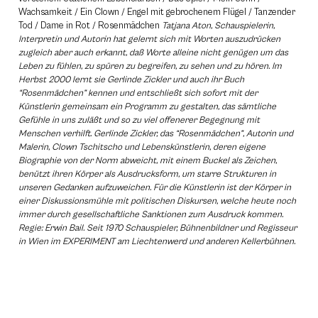
Wachsamkeit / Ein Clown / Engel mit gebrochenem Flügel / Tanzender
Tod / Dame in Rot / Rosenmädchen
Tatjana Aton, Schauspielerin,
Interpretin und Autorin hat gelernt sich mit Worten auszudrücken
zugleich aber auch erkannt, daß Worte alleine nicht genügen um das
Leben zu fühlen, zu spüren zu begreifen, zu sehen und zu hören. Im
Herbst 2000 lernt sie Gerlinde Zickler und auch ihr Buch
“Rosenmädchen” kennen und entschließt sich sofort mit der
Künstlerin gemeinsam ein Programm zu gestalten, das sämtliche
Gefühle in uns zuläßt und so zu viel offenerer Begegnung mit
Menschen verhilft. Gerlinde Zickler, das “Rosenmädchen”, Autorin und
Malerin, Clown Tschitscho und Lebenskünstlerin, deren eigene
Biographie von der Norm abweicht, mit einem Buckel als Zeichen,
benützt ihren Körper als Ausdrucksform, um starre Strukturen in
unseren Gedanken aufzuweichen. Für die Künstlerin ist der Körper in
einer Diskussionsmühle mit politischen Diskursen, welche heute noch
immer durch gesellschaftliche Sanktionen zum Ausdruck kommen.
Regie: Erwin Bail. Seit 1970 Schauspieler, Bühnenbildner und Regisseur
in Wien im EXPERIMENT am Liechtenwerd und anderen Kellerbühnen.