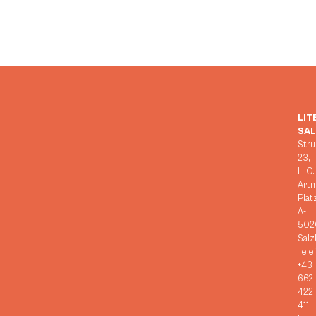
LIT
SA
Stru
23,
H.C.
Art
Plat
A-
502
Salz
Tele
+43
662
422
411