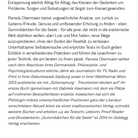
Entspannung wächst Alltag für Alltag, das Kreisen der Gedanken um
Probleme, Sorgen und Belastungen ist längst zum Kreisel geworden.
Pamela Obermaier bietet ungewöhnliche Ansätze, um zurück zu
(Lebens-)Freude, Genuss und umfassender Erholung zu finden – eben
Gummibärchen für die Seele – für alle jene, die nicht in die esoterische
Welt abdriften wollen, aber Lust und Mut haben, neue Wege
auszuprobieren, ohne den Boden der Realität zu verlassen.
Unterhaltsame Selbstversuche und erprobte Tests im Buch geben
Einblick in verschiedenste Praktiken und führen die LeserInnen zu
jener Technik, die am besten zu ihnen passt.
Pamela Obermaier wirkte
nach dem Abschluss ihres Germanistik-, Philosophie- und
Psychologiestudiums etliche Jahre als Journalistin für TV, Radio und
Print in ihrer Geburtsstadt Salzburg sowie in ihrer Wahlheimat Wien.
2013 publizierte sie mit „Seitensprung – Treuetester decken auf“ ihr
erstes Buch (gemeinsam mit Gabriele Hasmann), mit dem sie Plätze
auf mehreren Bestsellerlisten erzielte. Inzwischen hat sich die
Philologin mittels unterschiedlicher Positionen ganz der Literatur
verschrieben: Aktuell leitet sie einen traditionsreichen Verlag, schreibt
weitere Bücher und arbeitet u.a. als Texterin, Lektorin, Proof Reader
und Ghostwriterin. „Gummibärchen für die Seele“ ist 2014 im Goldegg
Verlag erschienen.