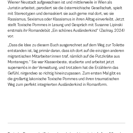
Wiener Neustadt aufgewachsen ist und mittlerweile in Wien als
Juristin arbeitet, parodiert sie die österreichische Gesellschaft, spielt
mit Stereotypen und demaskiert sie auch gerne mal dort, wo sie
Rassismus, Sexismus oder Klassismus in ihren Alltag einverleibt. Jetzt
stellt Toxische Pommes in Lesung und Gespräch mit Susanne Lipinski
erstmals ihr Romandebüt „Ein schönes Ausländerkind“ (Zsolnay, 2024)
vor.
„Dass die Idee zu diesem Buch ausgerechnet auf dem Weg zur Toilette
entstanden ist, lag primär daran, dass ich dort auf die einzigen anderen
migrantischen Mitarbeiter:innen traf, nämlich auf die Putzkräfte aus
Montenegro.“ Sie war Klassenbeste, studierte und arbeitet jetzt
superseriös in der Verwaltung, und trotzdem hat die Erzählerin das
Gefühl, nirgendwo so richtig hineinzupassen. Zum ersten Mal gibt es
die großartig lakonische Toxische Pommes und ihren traumatischen
Weg zum perfekt integrierten Ausländerkind in Romanform.