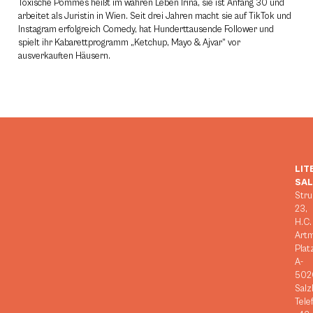
Toxische Pommes heißt im wahren Leben Irina, sie ist Anfang 30 und
arbeitet als Juristin in Wien. Seit drei Jahren macht sie auf TikTok und
Instagram erfolgreich Comedy, hat Hunderttausende Follower und
spielt ihr Kabarettprogramm „Ketchup, Mayo & ­Ajvar“ vor
ausverkauften Häusern.
LIT
SA
Stru
23,
H.C.
Art
Plat
A-
502
Salz
Tele