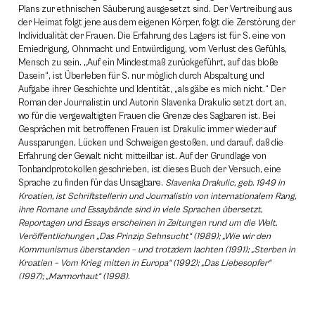
Plans zur ethnischen Säuberung ausgesetzt sind. Der Vertreibung aus
der Heimat folgt jene aus dem eigenen Körper, folgt die Zerstörung der
Individualität der Frauen. Die Erfahrung des Lagers ist für S. eine von
Erniedrigung, Ohnmacht und Entwürdigung, vom Verlust des Gefühls,
Mensch zu sein. „Auf ein Mindestmaß zurückgeführt, auf das bloße
Dasein“, ist Überleben für S. nur möglich durch Abspaltung und
Aufgabe ihrer Geschichte und Identität, „als gäbe es mich nicht.“ Der
Roman der Journalistin und Autorin Slavenka Drakulic setzt dort an,
wo für die vergewaltigten Frauen die Grenze des Sagbaren ist. Bei
Gesprächen mit betroffenen Frauen ist Drakulic immer wieder auf
Aussparungen, Lücken und Schweigen gestoßen, und darauf, daß die
Erfahrung der Gewalt nicht mitteilbar ist. Auf der Grundlage von
Tonbandprotokollen geschrieben, ist dieses Buch der Versuch, eine
Sprache zu finden für das Unsagbare.
Slavenka Drakulic, geb. 1949 in
Kroatien, ist Schriftstellerin und Journalistin von internationalem Rang,
ihre Romane und Essaybände sind in viele Sprachen übersetzt,
Reportagen und Essays erscheinen in Zeitungen rund um die Welt.
Veröffentlichungen „Das Prinzip Sehnsucht“ (1989); „Wie wir den
Kommunismus überstanden – und trotzdem lachten (1991); „Sterben in
Kroatien – Vom Krieg mitten in Europa“ (1992); „Das Liebesopfer“
(1997); „Marmorhaut“ (1998).