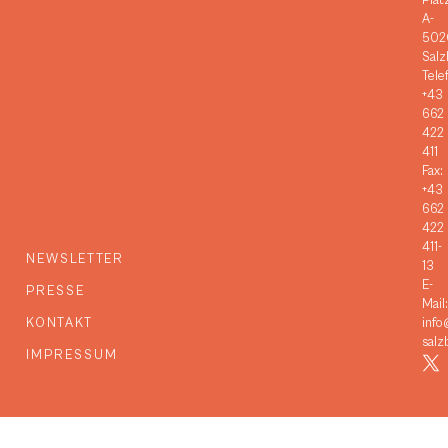
Plat
A-
502
Salz
Tele
+43
662
422
411
Fax:
+43
662
422
411-
NEWSLETTER
13
E-
PRESSE
Mail:
KONTAKT
info
salz
IMPRESSUM