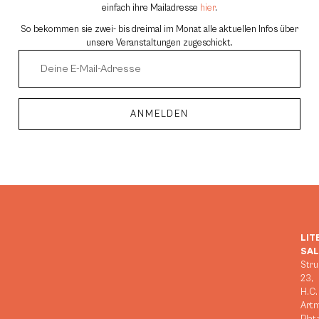
einfach ihre Mailadresse
hier
.
So bekommen sie zwei- bis dreimal im Monat alle aktuellen Infos über
unsere Veranstaltungen zugeschickt.
ANMELDEN
Alternative:
LIT
SA
Stru
23,
H.C.
Art