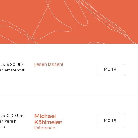
¡lesen lassen!
aus 19:30 Uhr
MEHR
er: erostepost
Michael
aus 10:00 Uhr
Köhlmeier
MEHR
er: Verein
aus
Dämonen