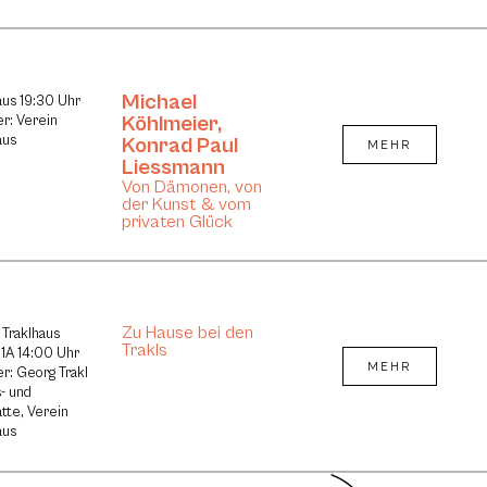
Michael
aus 19:30 Uhr
Köhlmeier
,
er: Verein
aus
Konrad Paul
MEHR
Liessmann
Von Dämonen, von
der Kunst & vom
privaten Glück
Zu Hause bei den
 Traklhaus
Trakls
1A 14:00 Uhr
MEHR
er: Georg Trakl
- und
tte, Verein
aus