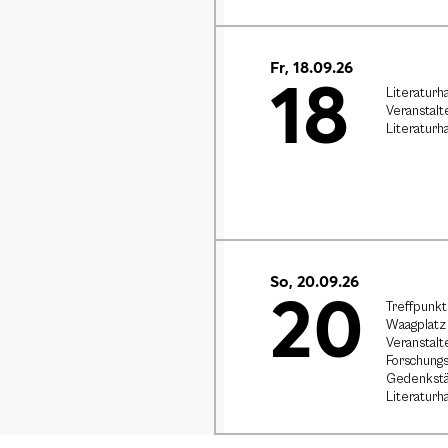
Fr, 18.09.26
18
Literaturh
Veranstalt
Literaturh
So, 20.09.26
20
Treffpunkt
Waagplatz 
Veranstalt
Forschungs
Gedenkstä
Literaturh