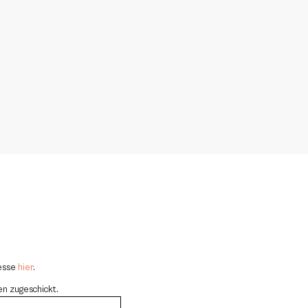
resse
hier
.
en zugeschickt.