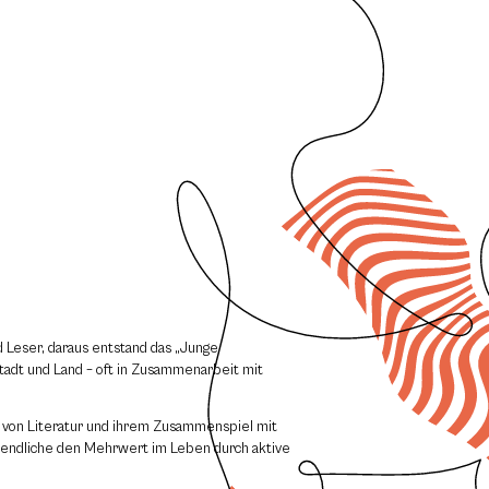
d Leser, daraus entstand das „Junge
adt und Land – oft in Zusammenarbeit mit
n von Literatur und ihrem Zusammenspiel mit
gendliche den Mehrwert im Leben durch aktive