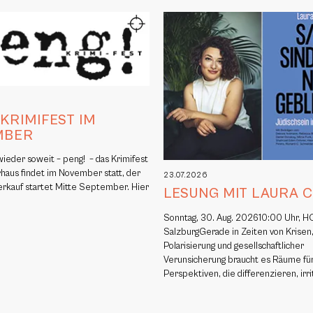
6
 KRIMIFEST IM
MBER
 wieder soweit – peng! – das Krimifest
rhaus findet im November statt, der
23.07.2026
erkauf startet Mitte September. Hier
LESUNG MIT LAURA 
Sonntag, 30. Aug. 202610:00 Uhr, H
SalzburgGerade in Zeiten von Krisen
Polarisierung und gesellschaftlicher
Verunsicherung braucht es Räume fü
Perspektiven, die differenzieren, irr