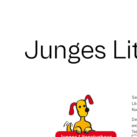
Junges Li
Se
Li
Ko
D
an
Te