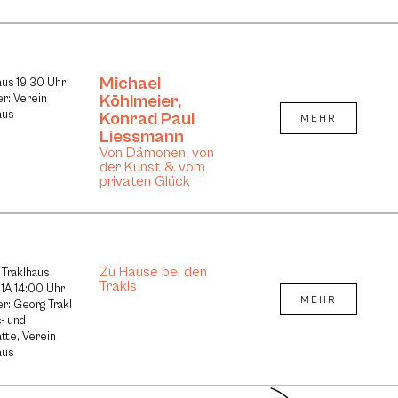
Michael
aus 19:30 Uhr
Köhlmeier
,
er: Verein
aus
Konrad Paul
MEHR
Liessmann
Von Dämonen, von
der Kunst & vom
privaten Glück
Zu Hause bei den
 Traklhaus
Trakls
1A 14:00 Uhr
MEHR
er: Georg Trakl
- und
tte, Verein
aus