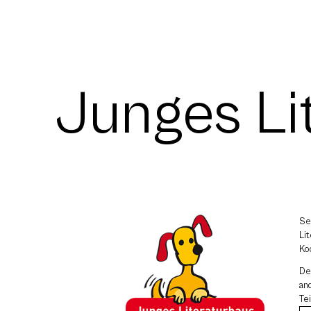
Junges Li
Se
Li
Ko
D
an
Te