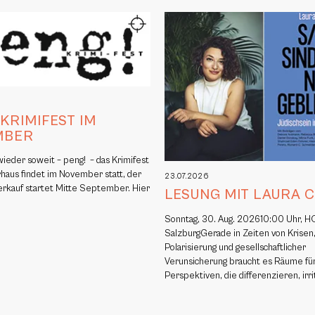
6
 KRIMIFEST IM
MBER
 wieder soweit – peng! – das Krimifest
rhaus findet im November statt, der
23.07.2026
erkauf startet Mitte September. Hier
LESUNG MIT LAURA 
Sonntag, 30. Aug. 202610:00 Uhr, H
SalzburgGerade in Zeiten von Krisen
Polarisierung und gesellschaftlicher
Verunsicherung braucht es Räume fü
Perspektiven, die differenzieren, irr