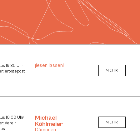
¡lesen lassen!
aus 19:30 Uhr
MEHR
er: erostepost
Michael
aus 10:00 Uhr
Köhlmeier
MEHR
er: Verein
aus
Dämonen