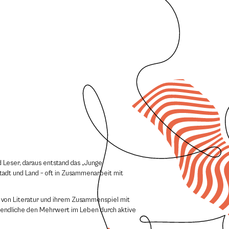
d Leser, daraus entstand das „Junge
adt und Land – oft in Zusammenarbeit mit
n von Literatur und ihrem Zusammenspiel mit
gendliche den Mehrwert im Leben durch aktive