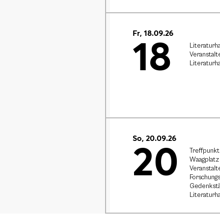
Fr, 18.09.26
18
Literaturh
Veranstalt
Literaturh
So, 20.09.26
20
Treffpunkt
Waagplatz 
Veranstalt
Forschungs
Gedenkstä
Literaturh