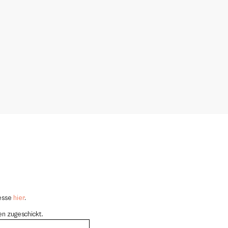
resse
hier
.
en zugeschickt.