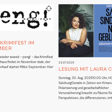
6
 KRIMIFEST IM
MBER
 wieder soweit – peng! – das Krimifest
rhaus findet im November statt, der
23.07.2026
erkauf startet Mitte September. Hier
LESUNG MIT LAURA 
Sonntag, 30. Aug. 202610:00 Uhr, H
SalzburgGerade in Zeiten von Krisen
Polarisierung und gesellschaftlicher
Verunsicherung braucht es Räume fü
Perspektiven, die differenzieren, irr