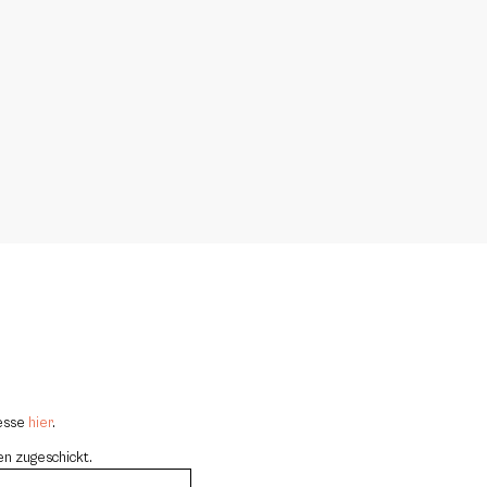
resse
hier
.
en zugeschickt.