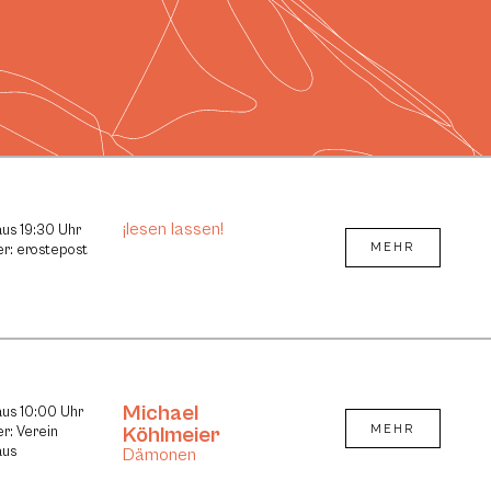
¡lesen lassen!
aus 19:30 Uhr
MEHR
er: erostepost
Michael
aus 10:00 Uhr
Köhlmeier
MEHR
er: Verein
aus
Dämonen