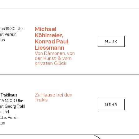
Michael
aus 19:30 Uhr
Köhlmeier
,
er: Verein
aus
Konrad Paul
MEHR
Liessmann
Von Dämonen, von
der Kunst & vom
privaten Glück
Zu Hause bei den
 Traklhaus
Trakls
1A 14:00 Uhr
MEHR
er: Georg Trakl
- und
tte, Verein
aus