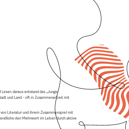
d Leser, daraus entstand das „Junge
adt und Land – oft in Zusammenarbeit mit
n von Literatur und ihrem Zusammenspiel mit
gendliche den Mehrwert im Leben durch aktive