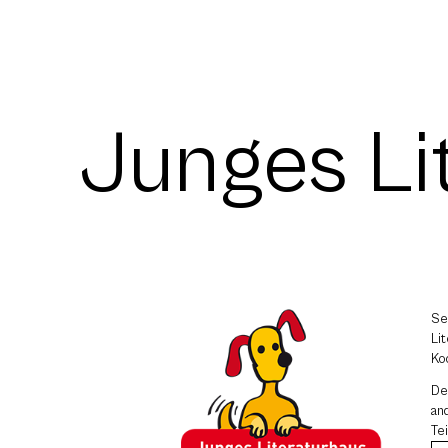
Junges Li
Se
Li
Ko
D
an
Te