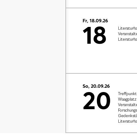
Fr, 18.09.26
18
Literaturh
Veranstalt
Literaturh
So, 20.09.26
20
Treffpunkt
Waagplatz 
Veranstalt
Forschungs
Gedenkstä
Literaturh