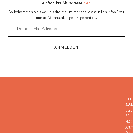
einfach ihre Mailadresse
hier
.
So bekommen sie zwei- bis dreimal im Monat alle aktuellen Infos über
unsere Veranstaltungen zugeschickt.
ANMELDEN
Alternative:
LIT
SA
Stru
23,
H.C.
Art