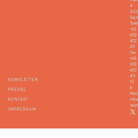
Plat
A-
502
Salz
Tele
+43
662
422
411
Fax:
+43
662
422
411-
NEWSLETTER
13
E-
PRESSE
Mail:
KONTAKT
info
salz
IMPRESSUM