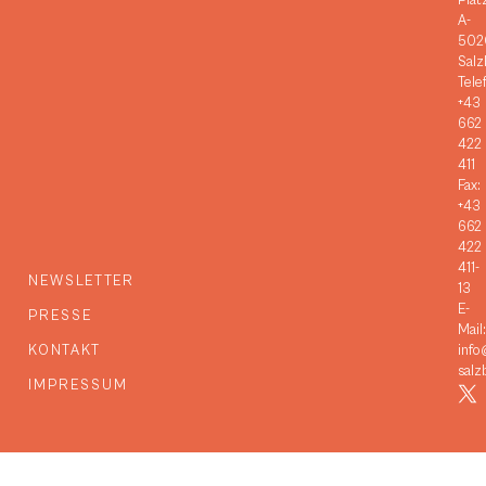
Plat
A-
502
Salz
Tele
+43
662
422
411
Fax:
+43
662
422
411-
NEWSLETTER
13
E-
PRESSE
Mail:
KONTAKT
info
salz
IMPRESSUM