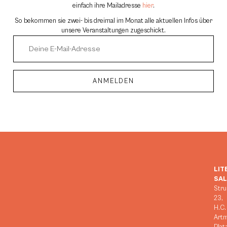
einfach ihre Mailadresse
hier
.
So bekommen sie zwei- bis dreimal im Monat alle aktuellen Infos über
unsere Veranstaltungen zugeschickt.
ANMELDEN
Alternative:
LIT
SA
Stru
23,
H.C.
Art